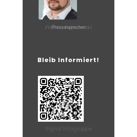
Pressesprecher
Florian Rejmanski
Bleib Informiert!
Signal Infogruppe