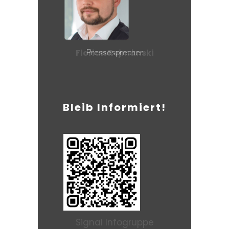
Pressesprecher
Florian Rejmanski
Bleib Informiert!
Signal Infogruppe