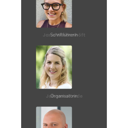
Schriftführerin
Jana Wiedenhöft
Organisatorin
Johanna Frede